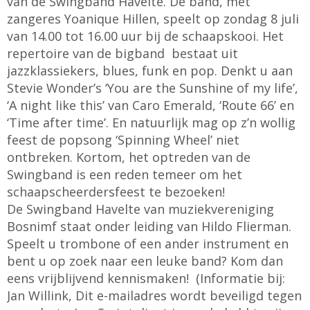
van de Swingband Havelte. De band, met
zangeres Yoanique Hillen, speelt op zondag 8 juli
van 14.00 tot 16.00 uur bij de schaapskooi. Het
repertoire van de bigband bestaat uit
jazzklassiekers, blues, funk en pop. Denkt u aan
Stevie Wonder’s ‘You are the Sunshine of my life’,
‘A night like this’ van Caro Emerald, ‘Route 66’ en
‘Time after time’. En natuurlijk mag op z’n wollig
feest de popsong ‘Spinning Wheel’ niet
ontbreken. Kortom, het optreden van de
Swingband is een reden temeer om het
schaapscheerdersfeest te bezoeken!
De Swingband Havelte van muziekvereniging
Bosnimf staat onder leiding van Hildo Flierman.
Speelt u trombone of een ander instrument en
bent u op zoek naar een leuke band? Kom dan
eens vrijblijvend kennismaken! (Informatie bij:
Jan Willink,
Dit e-mailadres wordt beveiligd tegen