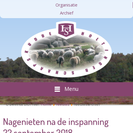
Organisatie
Archief
Menu
U bevindt zich hier:
Home
Nieuws
Nieuwsarchief
Nagenieten na de inspanning
22 september 2018