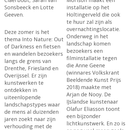
Claerbout, Sarah van
Morison maakt een
Sonsbeeck en Lotte
installatie op het
Geeven.
Holtingerveld die ook
te huur zal zijn als
overnachtingslocatie.
Deze zomer is het
Onderweg in het
thema Into Nature: Out
landschap komen
of Darkness en fietsen
bezoekers een
en wandelen bezoekers
filminstallatie tegen
langs de grens van
die Anne Geene
Drenthe, Friesland en
(winnares Volkskrant
Overijssel. Er zijn
Beeldende Kunst Prijs
kunstwerken te
2018) maakte met
ontdekken in
Arjan de Nooy. De
uiteenlopende
IJslandse kunstenaar
landschapstypes waar
Olafur Eliasson toont
de mens al duizenden
een bijzonder
jaren zoekt naar zijn
lichtkunstwerk. En zo is
verhouding met de